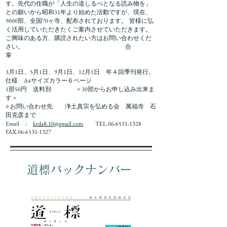
す。先代の住職が「人生の道しるべとなる読み物を」
との願いから昭和31年より始めた活動ですが、現在、
9000部、全国70ヶ寺、配布されております。 皆様に弘
く活用していただきたくご案内させていただきます。
ご興味のある方、購読されたい方はお問い合わせくだ
さい。
合
掌
3月1日、5月1日、9月1日、12月1日 年４回季刊発行。
仕様 A4サイズカラー６ページ
1部50円 送料別 ＜30部からお申し込み出来ま
す＞
○ お問い合わせ先 浄土真宗を弘める会 萬福寺 石
田克彦まで
Email :
ktda8.10@gmail.com
TEL.06-6531-1328
FAX.06-6531-1327
​道標バックナンバー