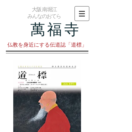
大阪 南堀江
みんなのおてら
萬福寺
仏教を身近にする伝道誌「道標」